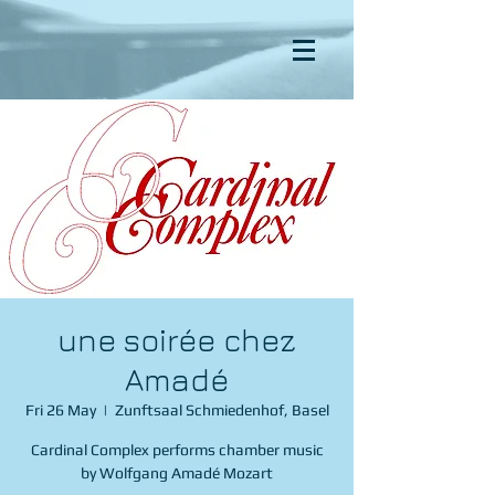
une soirée chez
Amadé
Fri 26 May
  |  
Zunftsaal Schmiedenhof, Basel
Cardinal Complex performs chamber music
by Wolfgang Amadé Mozart