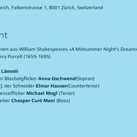
ich, Falkenstrasse 1, 8001 Zürich, Switzerland
nt
zenen aus William Shakespeares «A Midsummer Night's Dream»
nry Purcell (1659-1695)
r Lämmli
er Blasbalgflicker 
Anna Gschwend
(Sopran)
]; der Schneider 
Elmar Hauser
(Countertenor)
sselflicker 
Michael Mogl 
(Tenor)
eber 
Chasper Curò Mani 
(Bass)