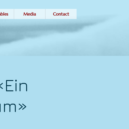
bles
Media
Contact
«Ein
um»