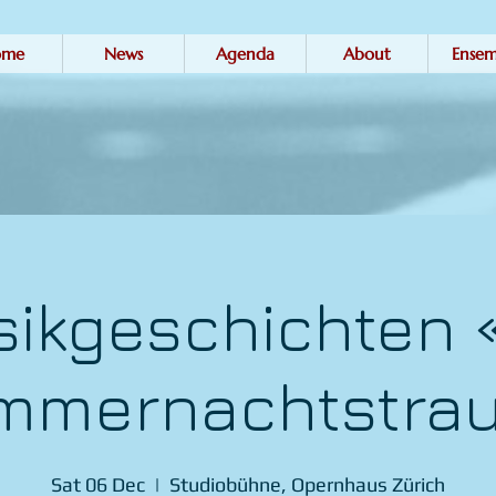
ome
News
Agenda
About
Ensem
ikgeschichten 
mmernachtstra
Sat 06 Dec
  |  
Studiobühne, Opernhaus Zürich