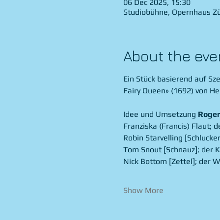
06 Dec 2025, 15:30
Studiobühne, Opernhaus Zür
About the eve
Ein Stück basierend auf S
Fairy Queen» (1692) von He
Idee und Umsetzung
 Roge
Franziska (Francis) Flaut; d
Robin Starvelling [Schlucker
Tom Snout [Schnauz]; der Ke
Nick Bottom [Zettel]; der W
Show More