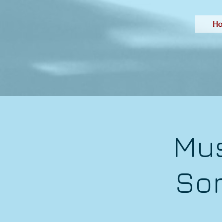
H
Mus
So