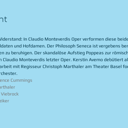
nt
Widerstand: In Claudio Monteverdis Oper verformen diese beide
ldaten und Hofdamen. Der Philosoph Seneca ist vergebens bem
ten zu beruhigen. Der skandalöse Aufstieg Poppeas zur römisch
 Claudio Monteverdis letzter Oper. Kerstin Avemo debütiert al
rbeit mit Regisseur Christoph Marthaler am Theater Basel fo
rchester.
rence Cummings
rthaler
 Viebrock
ziker