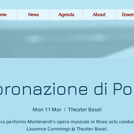
ome
News
Agenda
About
Ensem
coronazione di P
Mon 11 Mar
  |  
Theater Basel
tra performs Monteverdi's opera musicale in three acts conduc
Laurence Cummings @ Theater Basel.