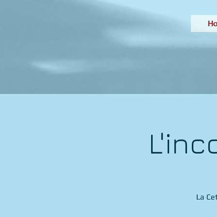
H
L'in
La Ce