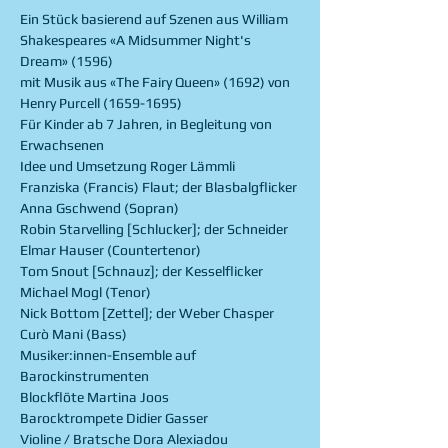
Ein Stück basierend auf Szenen aus William 
Shakespeares «A Midsummer Night's 
Dream» (1596)

mit Musik aus «The Fairy Queen» (1692) von 
Henry Purcell (1659-1695)
Für Kinder ab 7 Jahren, in Begleitung von 
Erwachsenen
Idee und Umsetzung Roger Lämmli

Franziska (Francis) Flaut; der Blasbalgflicker 
Anna Gschwend (Sopran)

Robin Starvelling [Schlucker]; der Schneider 
Elmar Hauser (Countertenor)

Tom Snout [Schnauz]; der Kesselflicker 
Michael Mogl (Tenor)

Nick Bottom [Zettel]; der Weber Chasper 
Curò Mani (Bass)
Musiker:innen-Ensemble auf 
Barockinstrumenten

Blockflöte Martina Joos

Barocktrompete Didier Gasser

Violine / Bratsche Dora Alexiadou
