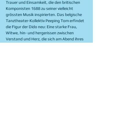
Trauer und Einsamkeit, die den britischen 
Komponisten 1688 zu seiner vielleicht 
grössten Musik inspirierten. Das belgische 
Tanztheater-Kollektiv Peeping Tom erfindet 
die Figur der Dido neu: Eine starke Frau, 
Witwe, hin- und hergerissen zwischen 
Verstand und Herz, die sich am Abend ihres 
Lebens mit ihren Zweifeln und Hoffnungen 
auseinandersetzt. Die berühmte Schweizer 
Mezzosopranistin Marie-Claude Chappuis 
übernimmt die Hauptrolle, während das 
Barockorchester La Cetra Purcell 
interpretiert.
+INFO: 
here
Share this event