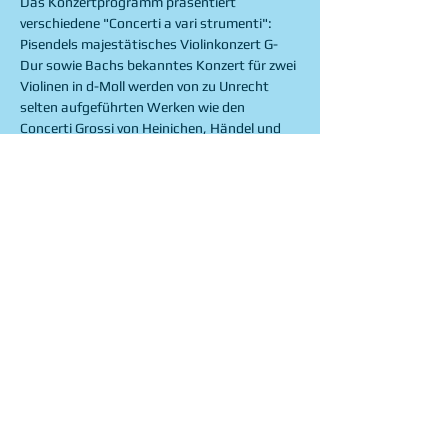
Das Konzertprogramm präsentiert 
verschiedene "Concerti a vari strumenti": 
Pisendels majestätisches Violinkonzert G-
Dur sowie Bachs bekanntes Konzert für zwei 
Violinen in d-Moll werden von zu Unrecht 
selten aufgeführten Werken wie den 
Concerti Grossi von Heinichen, Händel und 
Telemann umrahmt.
Chiave d'Arco Barockorchester
Violine: Aliza Vicente, Soko Yoshida, Rahel 
Wittling, Alba Encinas, Anna Morozkina
Viola: Alberto Rodríguez, Giovanni Simeoni
Violoncello: Alex Jellici, Bruno Hurtado
Show More
Share this event