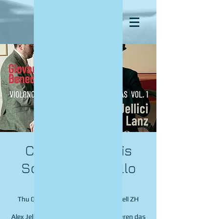
CD-Taufe: Plattis
Sonaten für Cello
und Cembalo
Thu 05 Dec
  |  
Reformierte Kirche Zell ZH
Alex Jellici und Matías Lanz präsentieren das