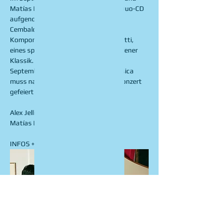
Matías Lanz ihre erste gemeinsame Duo-CD 
aufgenommen mit Cello- und 
Cembalosonaten des italienischen 
Komponisten Giovanni Benedetto Platti, 
eines spannenden Vorgängers der Wiener 
Klassik. Das Erscheinen dieser CD im 
September 2024 beim Label Solo Musica 
muss natürlich mit einem CD-Tauf-Konzert 
gefeiert werden.
Alex Jellici, Violoncello
Matías Lanz, Cembalo
INFOS + TICKETS: 
here