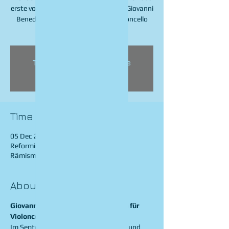
erste von drei geplanten Albums mit Giovanni
Benedetto Plattis Sonaten für Violoncello
und Cembalo.
Tickets are not on sale
See other events
Time & Location
05 Dec 2024, 19:30
Reformierte Kirche Zell ZH, 8487
Rämismühle, Switzerland
About the event
Giovanni Benedetto Platti: Sonaten für 
Violoncello und Cembalo
Im September 2022 haben Alex Jellici und 