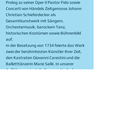
Prolog zu seiner Oper Il Pastor Fido sowie 
Concerti von Händels Zeitgenosse Johann 
Christian Schieferdecker als 
Gesamtkunstwerk mit Sängern, 
Orchestermusik, barockem Tanz, 
historischen Kostümen sowie Bühnenbild 
auf.
In der Besetzung von 1734 feierte das Werk 
zwei der berühmtesten Künstler ihrer Zeit, 
den Kastraten Giovanni Carestini und die 
Balletttänzerin Marie Sallé. In unserer 
Aufführung singt die Sopranistin Aude 
Freyburger die Rolle von Erato, der Muse der 
Musik, und der Altus Flavio Ferri-Benedetti 
tritt als Gott Apollo auf. Terpsicore wird von 
der Barocktänzerin Mojca Gal dargestellt, 
welche auch für die Choreografie 
verantwortlich ist. Inszenierung und Gestik 
werden von Sharon Weller verantwortet, 
Monika Baer und Renate Steinmann leiten 
das Zürcher Barockorchester.